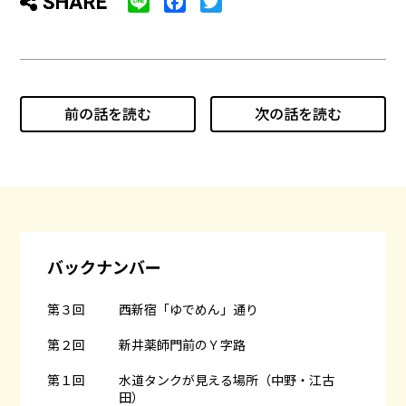
L
F
T
i
a
w
n
c
i
e
e
t
b
t
o
e
前の話を読む
次の話を読む
o
r
k
バックナンバー
第３回
西新宿「ゆでめん」通り
第２回
新井薬師門前のＹ字路
第１回
水道タンクが見える場所（中野・江古
田）