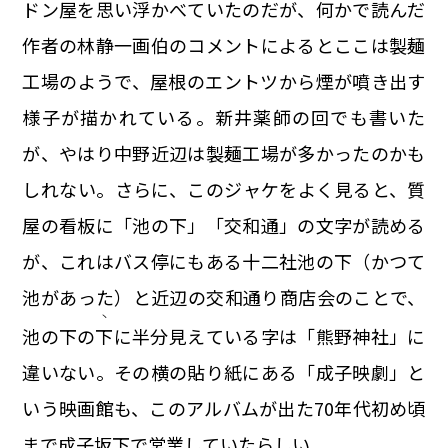
ドン屋を思い浮かべていたのだが、何かで読んだ
作者の林静一画伯のコメントによるとここは製麺
工場のようで、屋根のエントツから煙が噴き出す
様子が描かれている。新井薬師の回でも書いた
が、やはり中野近辺は製麺工場が多かったのかも
しれない。さらに、このジャケをよく見ると、質
屋の看板に「池の下」「交和通」の文字が読める
が、これはバス停にもある十二社池の下（かつて
池があった）と近辺の交和通り商店会のことで、
丶
池の下の
下
に半分見えている字は「熊野神社」に
違いない。その横の貼り紙にある「成子映劇」と
いう映画館も、このアルバムが出た70年代初め頃
まで成子坂下で営業していたらしい。