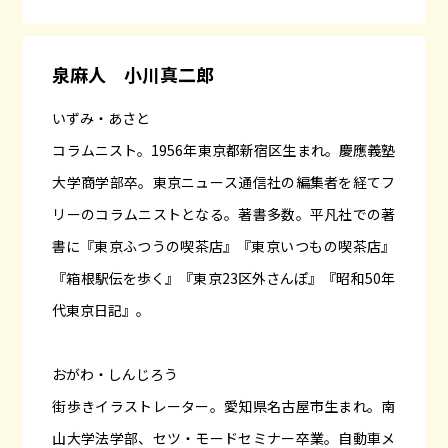
泉麻人 小川真二郎
いずみ・あさと
コラムニスト。1956年東京都新宿区生まれ。慶應義塾
大学商学部卒。東京ニュース通信社の編集者を経てフ
リーのコラムニストとなる。著書多数。平凡社での著
書に『
東京ふつうの喫茶店
』『
東京いつもの喫茶店
』
『
箱根駅伝を歩く
』『
東京23区外さんぽ
』『
昭和50年
代東京日記
』。
おがわ・しんじろう
街歩きイラストレーター。愛知県名古屋市生まれ。南
山大学法学部、セツ・モードセミナー卒業。自動車メ