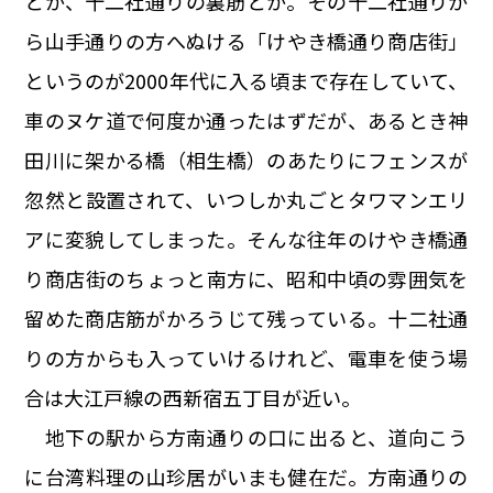
とか、
十
二
社
通りの裏筋とか。その十二社通りか
ら山手通りの方へぬける「けやき橋通り商店街」
というのが2000年代に入る頃まで存在していて、
車のヌケ道で何度か通ったはずだが、あるとき神
田川に架かる橋（相生橋）のあたりにフェンスが
忽然と設置されて、いつしか丸ごとタワマンエリ
アに変貌してしまった。そんな往年のけやき橋通
り商店街のちょっと南方に、昭和中頃の雰囲気を
留めた商店筋がかろうじて残っている。十二社通
りの方からも入っていけるけれど、電車を使う場
合は大江戸線の西新宿五丁目が近い。
地下の駅から方南通りの口に出ると、道向こう
に台湾料理の山珍居がいまも健在だ。方南通りの