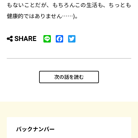
もないことだが、もちろんこの生活も、ちっとも
健康的ではありません……)。
L
F
T
i
a
w
n
c
i
e
e
t
b
t
o
e
次の話を読む
o
r
k
バックナンバー