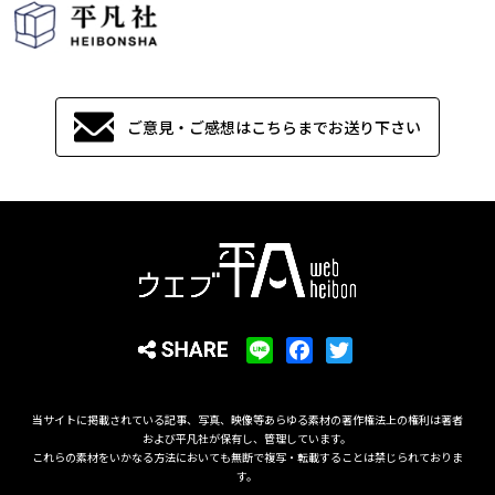
ご意見・ご感想はこちらまでお送り下さい
L
F
T
i
a
w
n
c
i
当サイトに掲載されている記事、写真、映像等あらゆる素材の著作権法上の権利は著者
e
e
t
および平凡社が保有し、管理しています。
b
t
これらの素材をいかなる方法においても無断で複写・転載することは禁じられておりま
す。
o
e