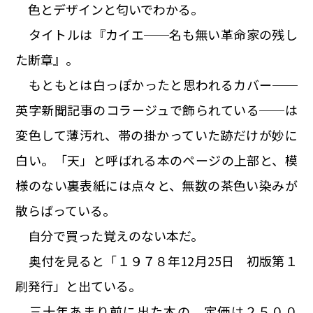
色とデザインと匂いでわかる。
タイトルは『カイエ──名も無い革命家の残し
た断章』。
もともとは白っぽかったと思われるカバー──
英字新聞記事のコラージュで飾られている──は
変色して薄汚れ、帯の掛かっていた跡だけが妙に
白い。「天」と呼ばれる本のページの上部と、模
様のない裏表紙には点々と、無数の茶色い染みが
散らばっている。
自分で買った覚えのない本だ。
奥付を見ると「１９７８年12月25日 初版第１
刷発行」と出ている。
三十年あまり前に出た本の、定価は２５００