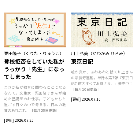
栗田隆子（くりた・りゅうこ）
川上弘美（かわかみ ひろみ）
登校拒否をしていた私が
東京日記
うっかり「先生」になっ
嘘か真か、あわあわと続く川上さん
てしまった
の最長寿連載。単行本第7弾『東京日
記7 館内すべてお雛さま。』発売中！
まさか私が教育に関わることになる
［毎月10日更新］
なんて――。文筆家・栗田隆子さんが始
めた塾講師のお仕事。子どもたちと
[更新] 2026.07.10
過ごす日々の中で考える、日本の教
育のあれこれ。
［毎月25日更新］
[更新] 2026.07.25