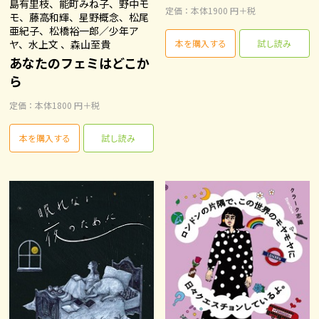
島有里枝、能町みね子、野中モ
定価：本体1900 円＋税
モ、藤高和輝、星野概念、松尾
亜紀子、松橋裕一郎／少年ア
ヤ、水上文 、森山至貴
本を購入する
試し読み
あなたのフェミはどこか
ら
定価：本体1800 円＋税
本を購入する
試し読み