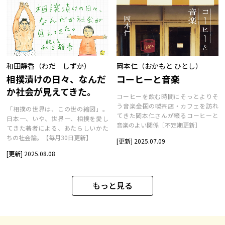
和田靜香（わだ しずか）
岡本仁（おかもと ひとし）
相撲漬けの日々、なんだ
コーヒーと音楽
か社会が見えてきた。
コーヒーを飲む時間にそっとよりそ
う音楽――全国の喫茶店・カフェを訪れ
「相撲の世界は、この世の縮図」。
てきた岡本仁さんが綴るコーヒーと
日本一、いや、世界一、相撲を愛し
音楽のよい関係［不定期更新］
てきた著者による、あたらしいかた
ちの社会論。【毎月30日更新】
[更新] 2025.07.09
[更新] 2025.08.08
もっと見る