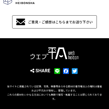
ご意見・ご感想はこちらまでお送り下さい
L
F
T
i
a
w
n
c
i
当サイトに掲載されている記事、写真、映像等あらゆる素材の著作権法上の権利は著者
e
e
t
および平凡社が保有し、管理しています。
b
t
これらの素材をいかなる方法においても無断で複写・転載することは禁じられておりま
す。
o
e
o
r