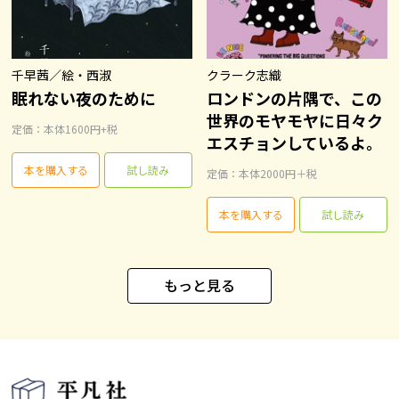
千早茜／絵・西淑
クラーク志織
眠れない夜のために
ロンドンの片隅で、この
世界のモヤモヤに日々ク
定価：本体1600円+税
エスチョンしているよ。
本を購入する
試し読み
定価：本体2000円＋税
本を購入する
試し読み
もっと見る