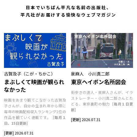
日本でいちばん平凡な名前の出版社、
平凡社がお届けする愉快なウェブマガジン
泉麻人 小川真二郎
古賀及子（こが・ちかこ）
東京ヘイボン名所図会
まぶしくて映画が観られ
なかった
街歩きの達人・泉麻人さんが、イラ
ストレーター・小川真二郎さんとた
映画をあまり観てこなかった古賀及
どる、東京裏町の魅力
［毎月１日更
子さんが、自分の生まれ年から順に
新］
毎年の映画配給収入ランキング1位の
作品を観ていく連載です。
［毎月１
[更新] 2026.07.31
日、15日更新］
[更新] 2026.07.31